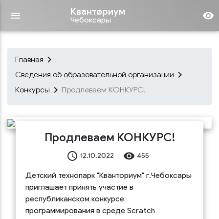
Квантøриум
menu
remove_red_eye
Чебоксары
keyboard_arrow_right
Главная
keyboard_arrow_right
Сведения об образовательной организации
keyboard_arrow_right
Конкурсы
Продлеваем КОНКУРС!
Продлеваем КОНКУРС!
access_time
remove_red_eye
12.10.2022
455
Детский технопарк "Кванториум" г.Чебоксары
приглашает принять участие в
республиканском конкурсе
программирования в среде Scratch