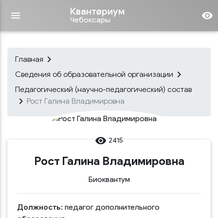
Квантøриум
menu
remove_red_eye
Чебоксары
keyboard_arrow_right
Главная
keyboard_arrow_right
Сведения об образовательной организации
Педагогический (научно-педагогический) состав
keyboard_arrow_right
Рост Галина Владимировна
remove_red_eye
2415
Рост Галина Владимировна
Биоквантум
Должность:
педагог дополнительного