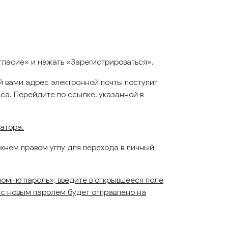
гласие» и нажать «Зарегистрироваться».
й вами адрес электронной почты поступит
а. Перейдите по ссылке, указанной в
атора.
рхнем правом углу для перехода в личный
омню пароль», введите в открывшееся поле
о с новым паролем будет отправлено на