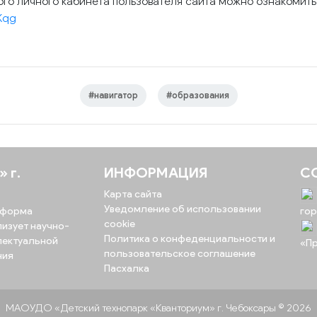
го личного кабинета пользователя сайта можно ознакомить
rKqg
#навигатор
#образования
 г.
ИНФОРМАЦИЯ
С
Карта сайта
Уведомление об использовании
я форма
го
cookie
изует научно-
Политика о конфеденциальности и
лектуальной
«П
пользовательское соглашение
ния
Пасхалка
МАОУДО «Детский технопарк «‎Кванториум»‎ г. Чебоксары © 2026