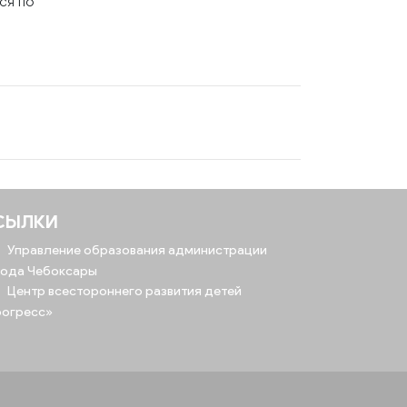
ся по
СЫЛКИ
Управление образования администрации
рода Чебоксары
Центр всестороннего развития детей
рогресс»