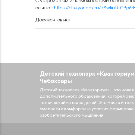
С устройством и возможностями обновленно
ссылке:
https://disk.yandex.ru/i/SwkuDfCBp6
Документов нет
Детский технопарк «‎Кванториум»‎
Чебоксары
Детский технопарк «Кванториум» - это нова
дополнительного образования, которая реал
технический интерес детей. Это место интел
смелости и комфортные условия формирова
изобретательского мышления.