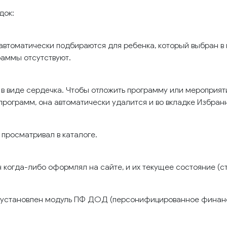
док:
втоматически подбираются для ребенка, который выбран в 
раммы отсутствуют.
 в виде сердечка. Чтобы отложить программу или мероприяти
программ, она автоматически удалится и во вкладке Избран
 просматривал в каталоге.
н когда-либо оформлял на сайте, и их текущее состояние (ст
ре установлен модуль ПФ ДОД (персонифицированное финан