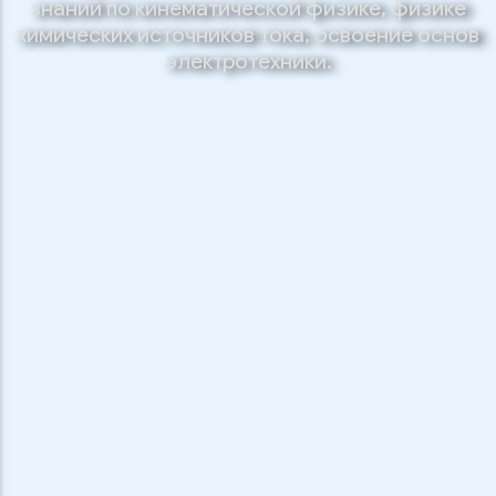
знаний по кинематической физике, физике
химических источников тока, освоение основ
электротехники.