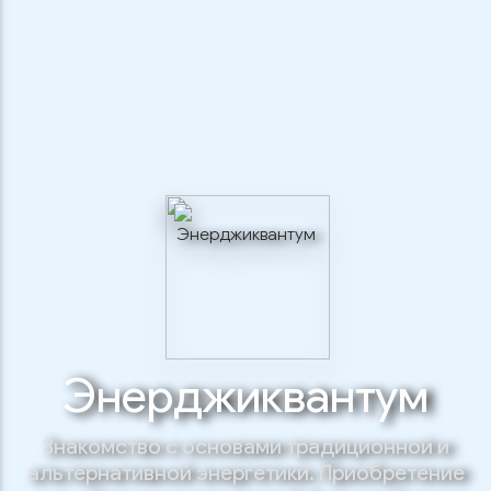
Энерджиквантум
Знакомство с основами традиционной и
альтернативной энергетики. Приобретение