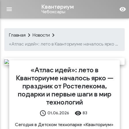
Квантøриум
menu
remove_red_eye
Чебоксары
keyboard_arrow_right
keyboard_arrow_right
Главная
Новости
«Атлас идей»: лето в Кванториуме началось ярко — праздник от Ростелекома, подарки и первые шаги в мир технологий
«Атлас идей»: лето в
Кванториуме началось ярко —
праздник от Ростелекома,
подарки и первые шаги в мир
технологий
access_time
remove_red_eye
01.06.2026
83
Сегодня в Детском технопарке «Кванториум»