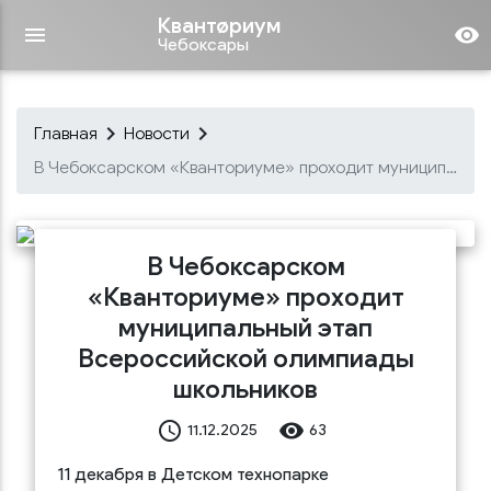
Квантøриум
menu
remove_red_eye
Чебоксары
keyboard_arrow_right
keyboard_arrow_right
Главная
Новости
В Чебоксарском «Кванториуме» проходит муниципальный этап Всероссийской олимпиады школьников
В Чебоксарском
«Кванториуме» проходит
муниципальный этап
Всероссийской олимпиады
школьников
access_time
remove_red_eye
11.12.2025
63
11 декабря в Детском технопарке